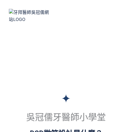
跳
至
主
要
內
牙科美學知識
容
全瓷貼片
吳冠儒牙醫師小學堂