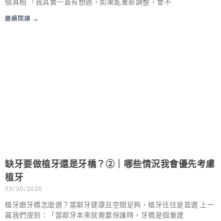
個真相 「我其實一直有想過，如果能重新調整，會不
繼續閱讀 →
缺牙要做植牙還是牙橋？②｜哪些情況我會優先考慮
植牙
03/30/2026
植牙跟牙橋怎麼選？當鄰牙健康且空間足夠，植牙往往是首選 上一
篇我們提到：「當鄰牙本來就需要保護時，牙橋是個重建