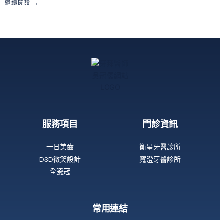
繼續閱讀 →
服務項目
門診資訊
一日美齒
衡星牙醫診所
DSD微笑設計
寬澄牙醫診所
全瓷冠
常用連結